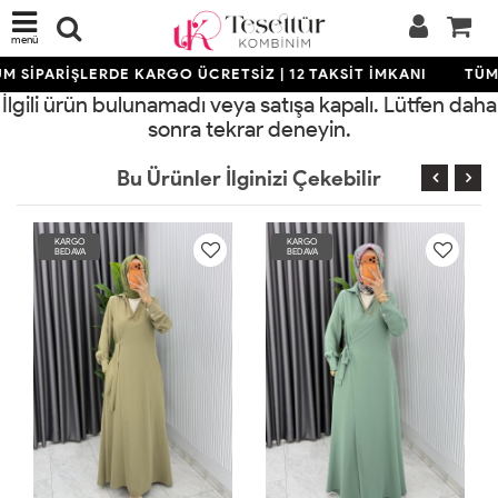
menü
M SİPARİŞLERDE KARGO ÜCRETSİZ | 12 TAKSİT İMKANI
TÜM 
İlgili ürün bulunamadı veya satışa kapalı. Lütfen daha
sonra tekrar deneyin.
Bu Ürünler İlginizi Çekebilir
KARGO
KARGO
KA
BEDAVA
BEDAVA
BE