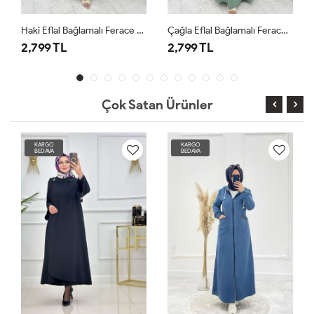
Haki Eflal Bağlamalı Ferace Premium Seri Tesettür Giyim
Çağla Eflal Bağlamalı Ferace Premium Seri Tesettür Giyim
2,799 TL
2,799 TL
2,7
Çok Satan Ürünler
KARGO
KARGO
BEDAVA
BEDAVA