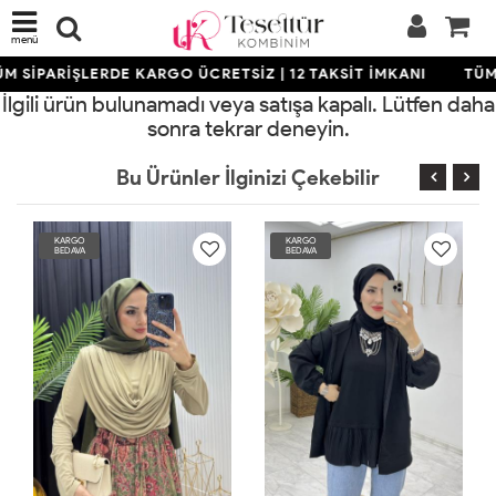
menü
M SİPARİŞLERDE KARGO ÜCRETSİZ | 12 TAKSİT İMKANI
TÜM 
İlgili ürün bulunamadı veya satışa kapalı. Lütfen daha
sonra tekrar deneyin.
Bu Ürünler İlginizi Çekebilir
KARGO
KARGO
BEDAVA
BEDAVA