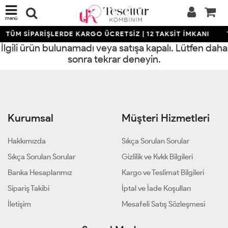
menü
TÜM SİPARİŞLERDE KARGO ÜCRETSİZ | 12 TAKSİT İMKANI
İlgili ürün bulunamadı veya satışa kapalı. Lütfen daha
sonra tekrar deneyin.
Kurumsal
Müşteri Hizmetleri
Hakkımızda
Sıkça Sorulan Sorular
Sıkça Sorulan Sorular
Gizlilik ve Kvkk Bilgileri
Banka Hesaplarımız
Kargo ve Teslimat Bilgileri
Sipariş Takibi
İptal ve İade Koşulları
İletişim
Mesafeli Satış Sözleşmesi