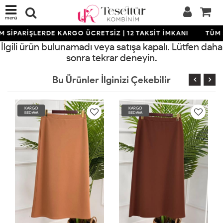
menü
 SİPARİŞLERDE KARGO ÜCRETSİZ | 12 TAKSİT İMKANI
TÜM S
İlgili ürün bulunamadı veya satışa kapalı. Lütfen daha
sonra tekrar deneyin.
Bu Ürünler İlginizi Çekebilir
RGO
KARGO
KARGO
DAVA
BEDAVA
BEDAVA