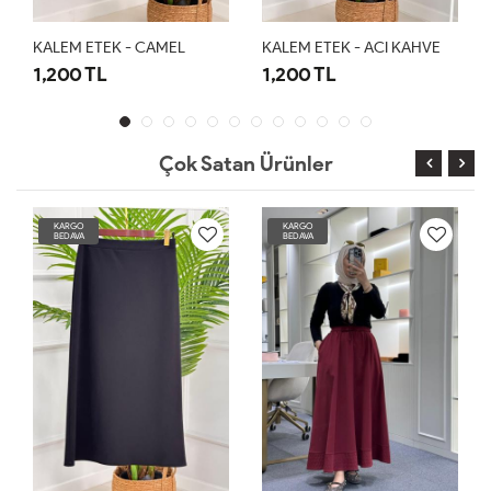
M ETEK - CAMEL
KALEM ETEK - ACI KAHVE
00 TL
1,200 TL
2,099 T
Çok Satan Ürünler
KARGO
KARGO
BEDAVA
BEDAVA