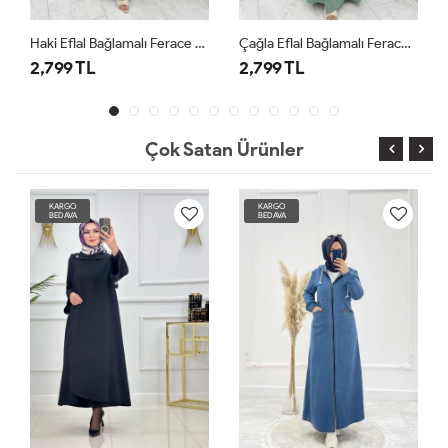
Haki Eflal Bağlamalı Ferace Premium Seri Tesettür Giyim
Çağla Eflal Bağlamalı Ferace Premium Seri Tesettür Giyim
2,799 TL
2,799 TL
2,7
Çok Satan Ürünler
KARGO
KARGO
BEDAVA
BEDAVA