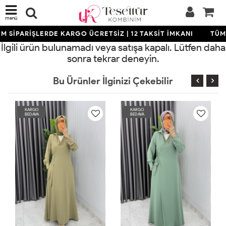
menü
M SİPARİŞLERDE KARGO ÜCRETSİZ | 12 TAKSİT İMKANI
TÜM 
İlgili ürün bulunamadı veya satışa kapalı. Lütfen daha
sonra tekrar deneyin.
Bu Ürünler İlginizi Çekebilir
KARGO
KARGO
KA
BEDAVA
BEDAVA
BE