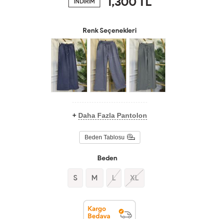
1,300
TL
İNDİRİM
Renk Seçenekleri
+
Daha Fazla Pantolon
Beden Tablosu
Beden
S
M
L
XL