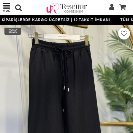
menü
İPARİŞLERDE KARGO ÜCRETSİZ | 12 TAKSİT İMKANI
TÜM Sİ
KARGO
BEDAVA