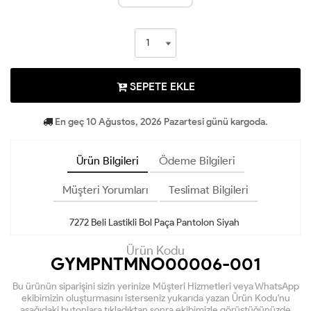
SEPETE EKLE
En geç 10 Ağustos, 2026 Pazartesi günü kargoda.
Ürün Bilgileri
Ödeme Bilgileri
Müşteri Yorumları
Teslimat Bilgileri
7272 Beli Lastikli Bol Paça Pantolon Siyah
Ürün Kodu
GYMPNTMNO00006-001
Bu ürünün siparişini sizin yerinize Müşteri Hizmetleri veya WhatsApp
ekibimizin oluşturmasını isterseniz yukarıda yazan Ürün Kodu'nu
aşağıdaki butonlara tıkladıktan sonra ekibimizle görüştüğünüzde