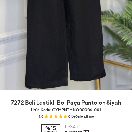
7272 Beli Lastikli Bol Paça Pantolon Siyah
Ürün Kodu:
GYMPNTMNO00006-001
5.0
0
Değerlendirme
1,534 TL
%15