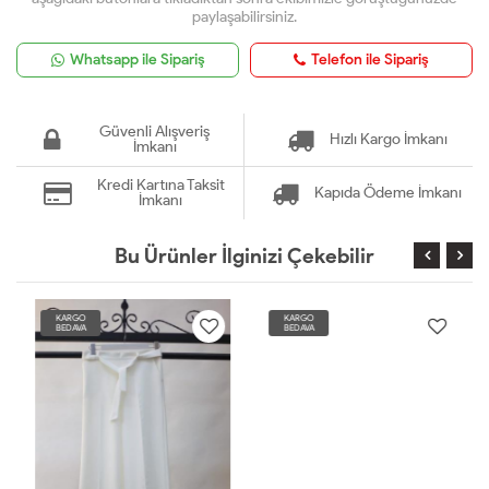
paylaşabilirsiniz.
Whatsapp ile Sipariş
Telefon ile Sipariş
Güvenli Alışveriş
Hızlı Kargo İmkanı
İmkanı
Kredi Kartına Taksit
Kapıda Ödeme İmkanı
İmkanı
Bu Ürünler İlginizi Çekebilir
KARGO
KARGO
BEDAVA
BEDAVA