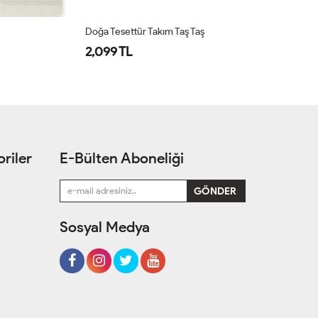
Doğa Tesettür Takım Taş Taş
Ni
2,099 TL
1
riler
E-Bülten Aboneliği
Sosyal Medya