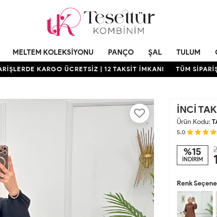
MELTEM KOLEKSIYONU
PANÇO
ŞAL
TULUM
LERDE KARGO ÜCRETSİZ | 12 TAKSİT İMKANI
TÜM SİPARİŞLER
İNCİ TA
Ürün Kodu:
T
5.0
2
%15
İNDİRİM
Renk Seçenek