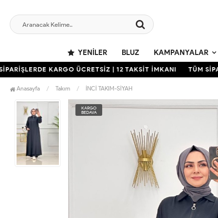
YENILER
BLUZ
KAMPANYALAR
RİŞLERDE KARGO ÜCRETSİZ | 12 TAKSİT İMKANI
TÜM SİPARİŞ
Anasayfa
Takım
İNCİ TAKIM-SİYAH
KARGO
BEDAVA