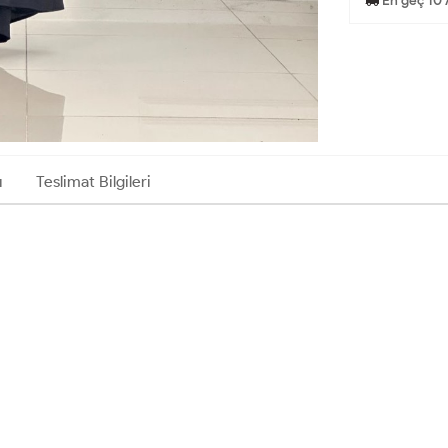
En geç 10 
ı
Teslimat Bilgileri