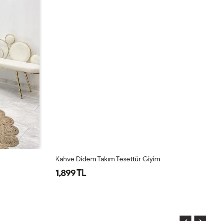
Kahve Didem Takım Tesettür Giyim
Pe
1,899 TL
2