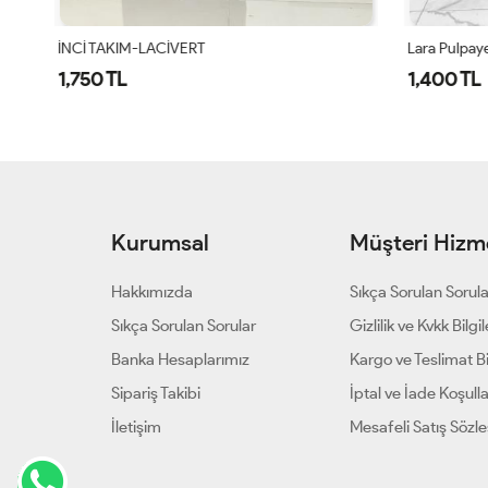
İNCİ TAKIM-LACİVERT
Lara Pulpayet
1,750 TL
1,400 TL
Kurumsal
Müşteri Hizme
Hakkımızda
Sıkça Sorulan Sorul
Sıkça Sorulan Sorular
Gizlilik ve Kvkk Bilgil
Banka Hesaplarımız
Kargo ve Teslimat Bil
Sipariş Takibi
İptal ve İade Koşulla
İletişim
Mesafeli Satış Sözl