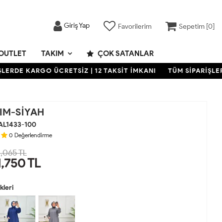
Giriş Yap
Favorilerim
Sepetim [
0
]
OUTLET
TAKIM
ÇOK SATANLAR
DE KARGO ÜCRETSİZ | 12 TAKSİT İMKANI
TÜM SİPARİŞLERDE 
KIM-SİYAH
AL1433-100
0
Değerlendirme
,065 TL
1,750
TL
leri