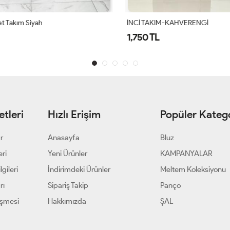
 Takım Siyah
İNCİ TAKIM-KAHVERENGİ
1,750 TL
tleri
Hızlı Erişim
Popüler Katego
ar
Anasayfa
Bluz
eri
Yeni Ürünler
KAMPANYALAR
gileri
İndirimdeki Ürünler
Meltem Koleksiyonu
rı
Sipariş Takip
Panço
eşmesi
Hakkımızda
ŞAL