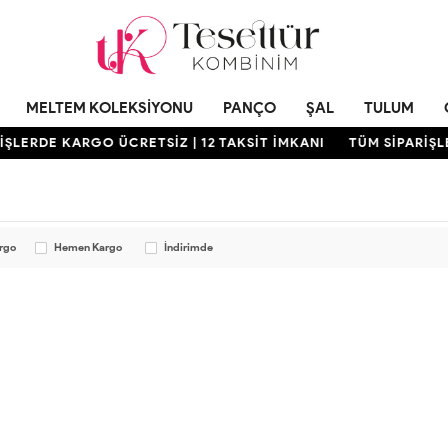
MELTEM KOLEKSIYONU
PANÇO
ŞAL
TULUM
ŞLERDE KARGO ÜCRETSİZ | 12 TAKSİT İMKANI
TÜM SİPARİŞLE
argo
Hemen Kargo
İndirimde