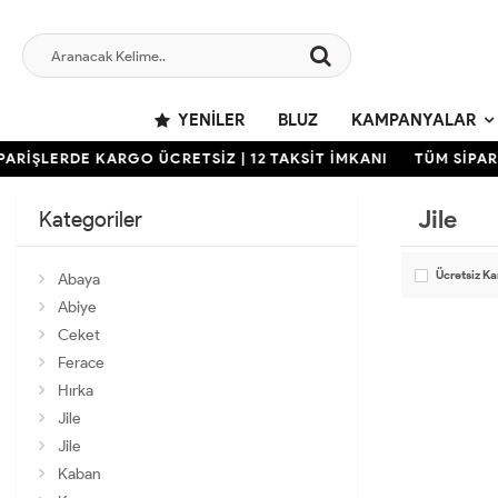
YENILER
BLUZ
KAMPANYALAR
ARİŞLERDE KARGO ÜCRETSİZ | 12 TAKSİT İMKANI
TÜM SİPARİ
Jile
Kategoriler
Ücretsiz K
Abaya
Abiye
Ceket
Ferace
Hırka
Jile
Jile
Kaban