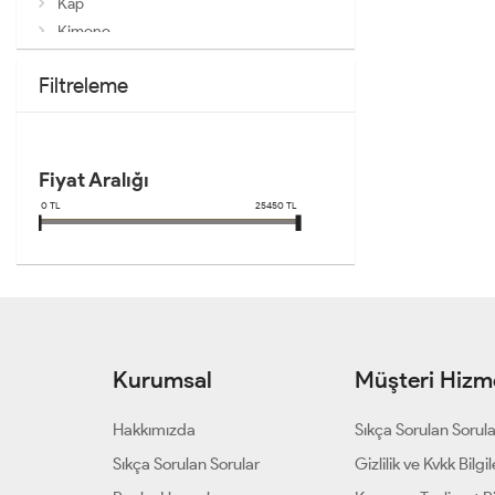
Kap
Kimono
Kürk
Filtreleme
Mont
Panço
Pelerin
Süveter
Fiyat Aralığı
Trenç
0
TL
25450
TL
Trençkot
Yağmurluk
Yelek
Kurumsal
Müşteri Hizme
Hakkımızda
Sıkça Sorulan Sorul
Sıkça Sorulan Sorular
Gizlilik ve Kvkk Bilgil