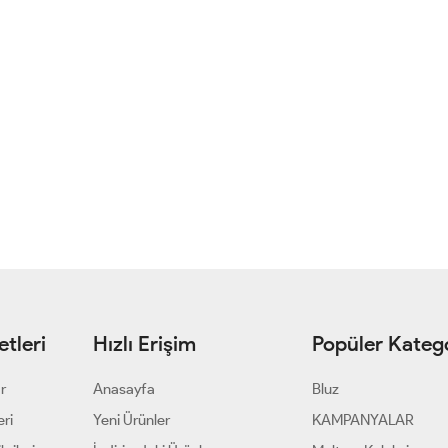
tleri
Hızlı Erişim
Popüler Katego
ar
Anasayfa
Bluz
eri
Yeni Ürünler
KAMPANYALAR