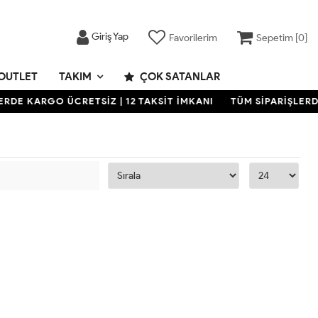
Giriş Yap
Favorilerim
Sepetim [
0
]
OUTLET
TAKIM
ÇOK SATANLAR
RDE KARGO ÜCRETSİZ | 12 TAKSİT İMKANI
TÜM SİPARİŞLERDE