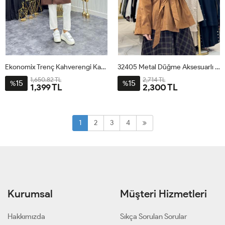
Ekonomix Trenç Kahverengi Kahverengi
32405 Metal Düğme Aksesuarlı Kısa Trenç Camel
1,650.82 TL
2,714 TL
15
15
%
%
1,399 TL
2,300 TL
36
38
40
42
44
46
SM
LXL
1
2
3
4
Kurumsal
Müşteri Hizmetleri
Hakkımızda
Sıkça Sorulan Sorular