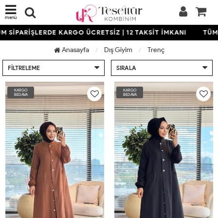
menü
PARİŞLERDE KARGO ÜCRETSİZ | 12 TAKSİT İMKANI
TÜM SİP
Anasayfa
Dış Giyim
Trenç
FILTRELEME
SIRALA
KARGO
KARGO
BEDAVA
BEDAVA