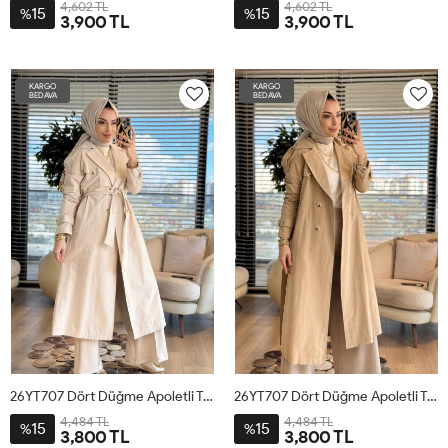
4,602 TL
4,602 TL
15
15
%
%
3,900 TL
3,900 TL
38
40
42
44
38
40
42
44
KARGO
KARGO
BEDAVA
BEDAVA
26YT707 Dört Düğme Apoletli Trenç Taş
26YT707 Dört Düğme Apoletli Trenç Bej
4,484 TL
4,484 TL
15
15
%
%
3,800 TL
3,800 TL