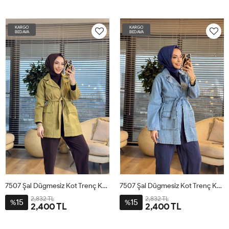
38
40
42
44
38
40
42
44
KARGO
KARGO
BEDAVA
BEDAVA
7507 Şal Dügmesiz Kot Trenç Koyu Yağ Yeşili
7507 Şal Dügmesiz Kot Trenç Koyu Açık Mavi
2,832 TL
2,832 TL
15
15
%
%
2,400 TL
2,400 TL
1
2
3
1
2
3