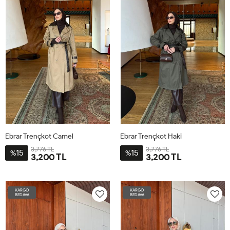
42
46
Ebrar Trençkot Camel
Ebrar Trençkot Haki
3,776 TL
3,776 TL
15
15
%
%
3,200 TL
3,200 TL
S-
L-
S-
L-
M-
XL-
M-
XL-
KARGO
KARGO
38-
42-
38-
42-
BEDAVA
BEDAVA
40-
44-
40-
44-
42
46
42
46