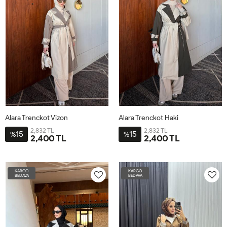
Alara Trenckot Vizon
Alara Trenckot Haki
2,832 TL
2,832 TL
15
15
%
%
2,400 TL
2,400 TL
S-
L-
S-
L-
M-
XL-
M-
XL-
KARGO
KARGO
38-
42-
38-
42-
BEDAVA
BEDAVA
40-
44-
40-
44-
42
46
42
46