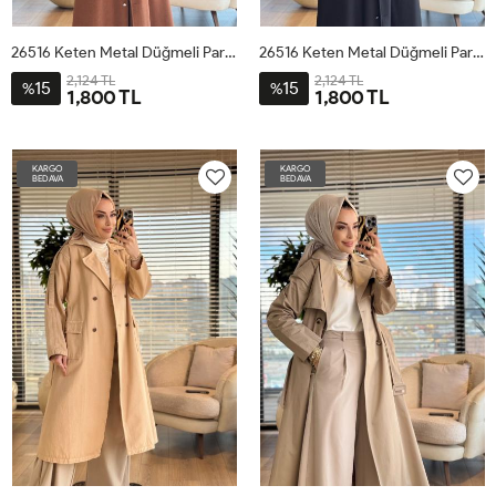
26516 Keten Metal Düğmeli Pardesü Kahve
26516 Keten Metal Düğmeli Pardesü Siyah
2,124 TL
2,124 TL
15
15
%
%
1,800 TL
1,800 TL
1
2
3
4
1
2
3
4
KARGO
KARGO
BEDAVA
BEDAVA