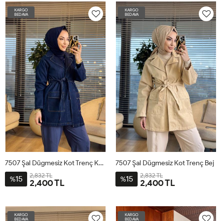
KARGO
KARGO
BEDAVA
BEDAVA
7507 Şal Dügmesiz Kot Trenç Koyu Lacivert
7507 Şal Dügmesiz Kot Trenç Bej
2,832 TL
2,832 TL
15
15
%
%
2,400 TL
2,400 TL
1
2
3
1
2
3
KARGO
KARGO
BEDAVA
BEDAVA