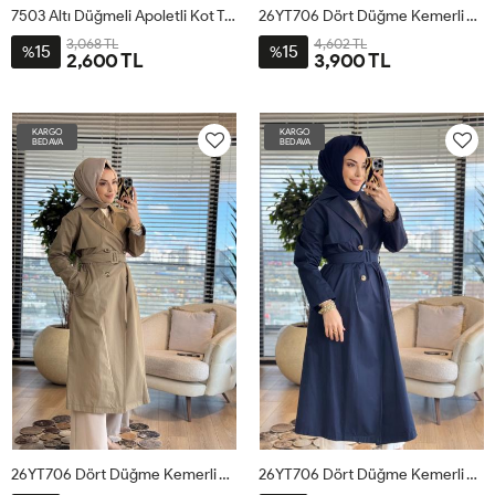
7503 Altı Düğmeli Apoletli Kot Trenç Bej
26YT706 Dört Düğme Kemerli Trenç Bej
3,068 TL
4,602 TL
15
15
%
%
2,600 TL
3,900 TL
1
2
3
38
40
42
44
KARGO
KARGO
BEDAVA
BEDAVA
26YT706 Dört Düğme Kemerli Trenç Haki
26YT706 Dört Düğme Kemerli Trenç Lacivert