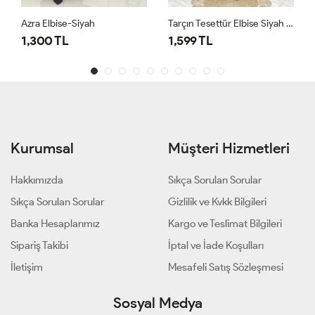
e-Siyah
Tarçın Tesettür Elbise Siyah Siyah
1686 Tuğçe Elb
L
1,599 TL
1,500 TL
Kurumsal
Müşteri Hizmetleri
Hakkımızda
Sıkça Sorulan Sorular
Sıkça Sorulan Sorular
Gizlilik ve Kvkk Bilgileri
Banka Hesaplarımız
Kargo ve Teslimat Bilgileri
Sipariş Takibi
İptal ve İade Koşulları
İletişim
Mesafeli Satış Sözleşmesi
Sosyal Medya