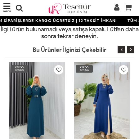
menü
 SİPARİŞLERDE KARGO ÜCRETSİZ | 12 TAKSİT İMKANI
TÜM S
İlgili ürün bulunamadı veya satışa kapalı. Lütfen daha
sonra tekrar deneyin.
Bu Ürünler İlginizi Çekebilir
KARGO
KARGO
BEDAVA
BEDAVA