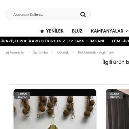
YENILER
BLUZ
KAMPANYALAR
ARİŞLERDE KARGO ÜCRETSİZ | 12 TAKSİT İMKANI
TÜM SİPARİ
Anasayfa
Üst Giyim
Gömlek
Kot Gömlek - Açık mavi
İlgili ürün
KARGO
KARGO
BEDAVA
BEDAVA