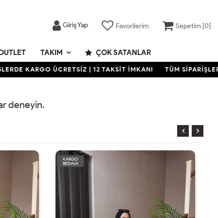
Giriş Yap
Favorilerim
Sepetim [
0
]
OUTLET
TAKIM
ÇOK SATANLAR
RDE KARGO ÜCRETSİZ | 12 TAKSİT İMKANI
TÜM SİPARİŞLERDE
rar deneyin.
KARGO
BEDAVA