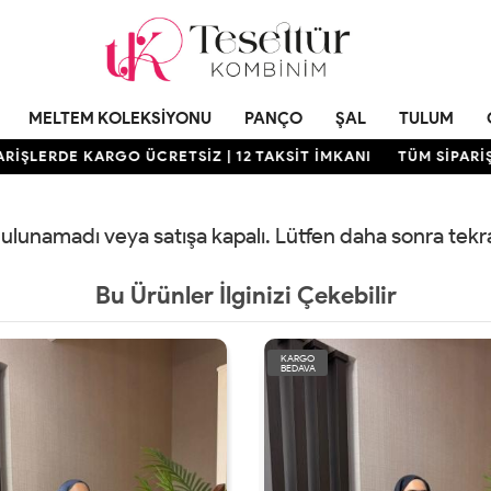
MELTEM KOLEKSIYONU
PANÇO
ŞAL
TULUM
ŞLERDE KARGO ÜCRETSİZ | 12 TAKSİT İMKANI
TÜM SİPARİŞLE
 bulunamadı veya satışa kapalı. Lütfen daha sonra tek
Bu Ürünler İlginizi Çekebilir
KARGO
BEDAVA