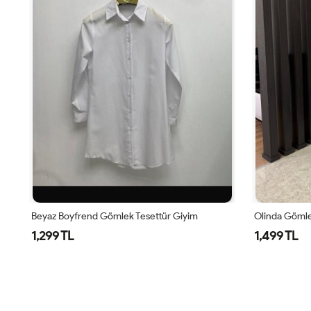
Olinda Gömlek Beyaz
Loren Gömlek
1,499 TL
1,499 TL