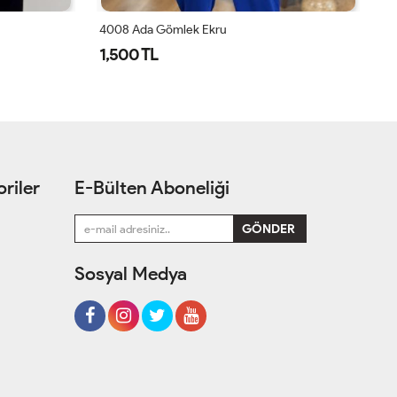
4008 Ada Gömlek Mercan
M
1,500 TL
1
riler
E-Bülten Aboneliği
Sosyal Medya