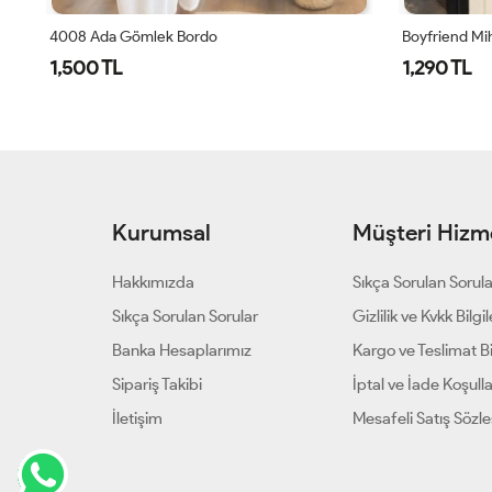
Boyfriend Mihriban Gömlek Beyaz
Anna Gömlek
1,290 TL
990 TL
Kurumsal
Müşteri Hizme
Hakkımızda
Sıkça Sorulan Sorul
Sıkça Sorulan Sorular
Gizlilik ve Kvkk Bilgil
Banka Hesaplarımız
Kargo ve Teslimat Bil
Sipariş Takibi
İptal ve İade Koşulla
İletişim
Mesafeli Satış Sözl