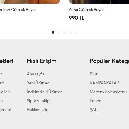
 Beyaz
4008 Ada Gömlek Ekru
1,500 TL
tleri
Hızlı Erişim
Popüler Katego
ar
Anasayfa
Bluz
eri
Yeni Ürünler
KAMPANYALAR
gileri
İndirimdeki Ürünler
Meltem Koleksiyonu
rı
Sipariş Takip
Panço
eşmesi
Hakkımızda
ŞAL