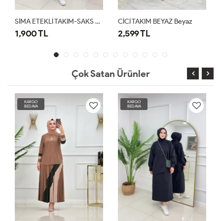
SİMA ETEKLİ TAKIM-SAKS MAVİ
CİCİ TAKIM BEYAZ Beyaz
CİC 
1,900 TL
2,599 TL
2,5
Çok Satan Ürünler
KARGO
KARGO
BEDAVA
BEDAVA