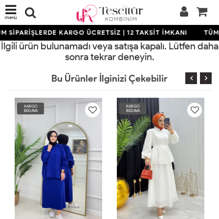
menü
M SİPARİŞLERDE KARGO ÜCRETSİZ | 12 TAKSİT İMKANI
TÜM 
İlgili ürün bulunamadı veya satışa kapalı. Lütfen daha
sonra tekrar deneyin.
Bu Ürünler İlginizi Çekebilir
KARGO
KARGO
KA
BEDAVA
BEDAVA
BE