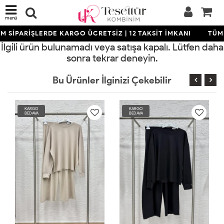
menü
M SİPARİŞLERDE KARGO ÜCRETSİZ | 12 TAKSİT İMKANI
TÜM 
İlgili ürün bulunamadı veya satışa kapalı. Lütfen daha
sonra tekrar deneyin.
Bu Ürünler İlginizi Çekebilir
RGO
KARGO
KARGO
DAVA
BEDAVA
BEDAVA