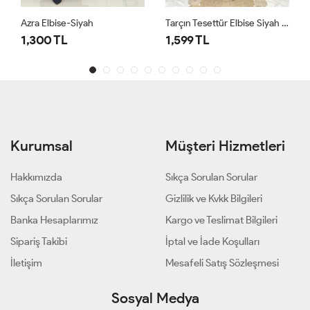
yah
Tarçın Tesettür Elbise Siyah Siyah
1686 Tuğçe Elbise 
1,599 TL
1,500 TL
Kurumsal
Müşteri Hizmetleri
Hakkımızda
Sıkça Sorulan Sorular
Sıkça Sorulan Sorular
Gizlilik ve Kvkk Bilgileri
Banka Hesaplarımız
Kargo ve Teslimat Bilgileri
Sipariş Takibi
İptal ve İade Koşulları
İletişim
Mesafeli Satış Sözleşmesi
Sosyal Medya