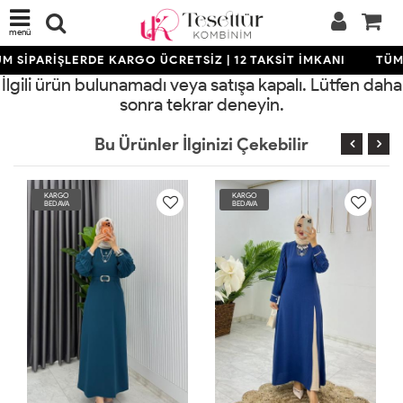
menü
M SİPARİŞLERDE KARGO ÜCRETSİZ | 12 TAKSİT İMKANI
TÜM 
İlgili ürün bulunamadı veya satışa kapalı. Lütfen daha
sonra tekrar deneyin.
Bu Ürünler İlginizi Çekebilir
KARGO
KARGO
BEDAVA
BEDAVA