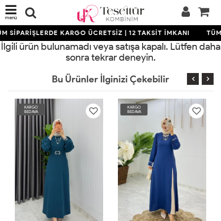
menü
M SİPARİŞLERDE KARGO ÜCRETSİZ | 12 TAKSİT İMKANI
TÜM 
İlgili ürün bulunamadı veya satışa kapalı. Lütfen daha
sonra tekrar deneyin.
Bu Ürünler İlginizi Çekebilir
KARGO
KARGO
BEDAVA
BEDAVA