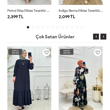
Petrol Nisa Elbise Tesettür Giyim
İndigo Berna Elbise Tesettür Giyim
2,399 TL
2,099 TL
2
Çok Satan Ürünler
KARGO
KARGO
BEDAVA
BEDAVA