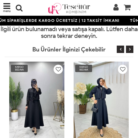
menü
M SİPARİŞLERDE KARGO ÜCRETSİZ | 12 TAKSİT İMKANI
TÜM
İlgili ürün bulunamadı veya satışa kapalı. Lütfen daha
sonra tekrar deneyin.
Bu Ürünler İlginizi Çekebilir
KARGO
KARGO
BEDAVA
BEDAVA