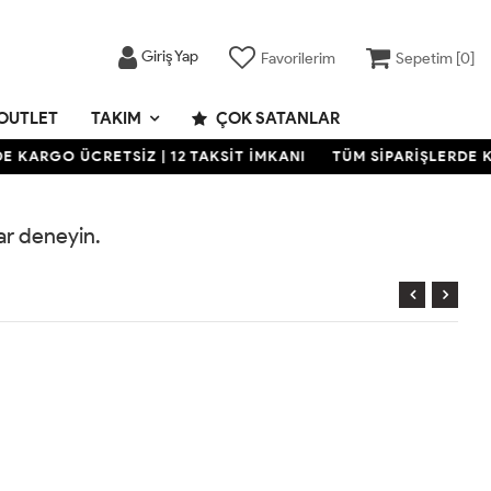
Giriş Yap
Favorilerim
Sepetim [
0
]
OUTLET
TAKIM
ÇOK SATANLAR
 KARGO ÜCRETSİZ | 12 TAKSİT İMKANI
TÜM SİPARİŞLERDE KA
rar deneyin.