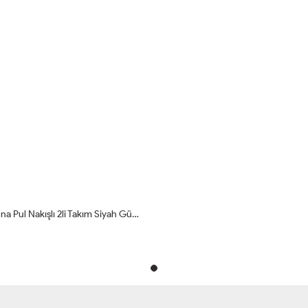
02-1473 Boyuna Pul Nakışlı 2li Takım Siyah Gümüş