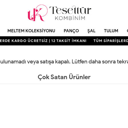
MELTEM KOLEKSIYONU
PANÇO
ŞAL
TULUM
RDE KARGO ÜCRETSİZ | 12 TAKSİT İMKANI
TÜM SİPARİŞLERDE
 bulunamadı veya satışa kapalı. Lütfen daha sonra tek
Çok Satan Ürünler