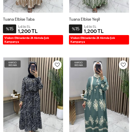
Tuana Elbise Taba
Tuana Elbise Yeşil
1,416 TL
1,416 TL
15
15
%
%
1,200 TL
1,200 TL
2BD38-
3BD42-
4BD46-
5BD50-
2BD38-
3BD42-
4BD46-
5BD50-
Viskon Elbiselerde 2li Alımda Şok
Viskon Elbiselerde 2li Alımda Şok
Kampanya
Kampanya
40
44
48
52
40
44
48
52
KARGO
KARGO
BEDAVA
BEDAVA