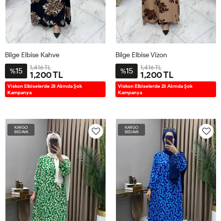
Bilge Elbise Kahve
Bilge Elbise Vizon
1,416 TL
1,416 TL
15
15
%
%
1,200 TL
1,200 TL
2BD38-
3BD42-
4BD46-
5BD50-
2BD38-
3BD42-
4BD46-
5BD50-
Viskon Elbiselerde 2li Alımda Şok
Viskon Elbiselerde 2li Alımda Şok
Kampanya
Kampanya
40
44
48
52
40
44
48
52
KARGO
KARGO
BEDAVA
BEDAVA