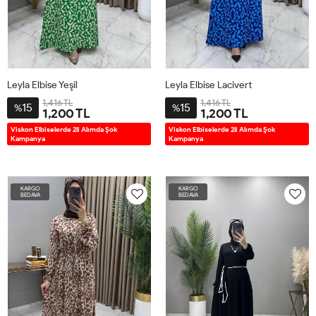
Leyla Elbise Yeşil
Leyla Elbise Lacivert
1,416 TL
1,416 TL
15
15
%
%
1,200 TL
1,200 TL
2BD38-
3BD42-
4BD46-
5BD50-
2BD38-
3BD42-
4BD46-
5BD50-
Viskon Elbiselerde 2li Alımda Şok
Viskon Elbiselerde 2li Alımda Şok
Kampanya
Kampanya
40
44
48
52
40
44
48
52
KARGO
KARGO
BEDAVA
BEDAVA