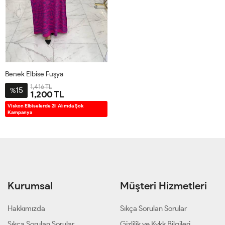
Benek Elbise Fuşya
1,416 TL
15
%
1,200 TL
38-
46-
42-
50-
Viskon Elbiselerde 2li Alımda Şok
Kampanya
40
48
44
52
Kurumsal
Müşteri Hizmetleri
Hakkımızda
Sıkça Sorulan Sorular
Sıkça Sorulan Sorular
Gizlilik ve Kvkk Bilgileri