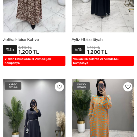
Zeliha Elbise Kahve
Ayliz Elbise Siyah
1,416 TL
1,416 TL
15
15
%
%
1,200 TL
1,200 TL
1BD42-
2BD48-
3BD52-
4BD56-
1BD38-
2BD42-
3BD46-
4BD50-
5BD54-
Viskon Elbiselerde 2li Alımda Şok
Viskon Elbiselerde 2li Alımda Şok
Kampanya
Kampanya
44-
50
54
58
40
44
48
52
56
46
KARGO
KARGO
BEDAVA
BEDAVA