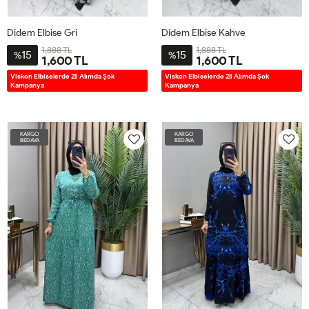
Didem Elbise Gri
Didem Elbise Kahve
1,888 TL
1,888 TL
15
15
%
%
1,600 TL
1,600 TL
1BD38-
2BD42-
3BD46-
4BD50-
1BD38-
2BD42-
3BD46-
4BD50-
Viskon Elbiselerde 2li Alımda Şok
Viskon Elbiselerde 2li Alımda Şok
Kampanya
Kampanya
40
44
48
52
40
44
48
52
KARGO
KARGO
BEDAVA
BEDAVA