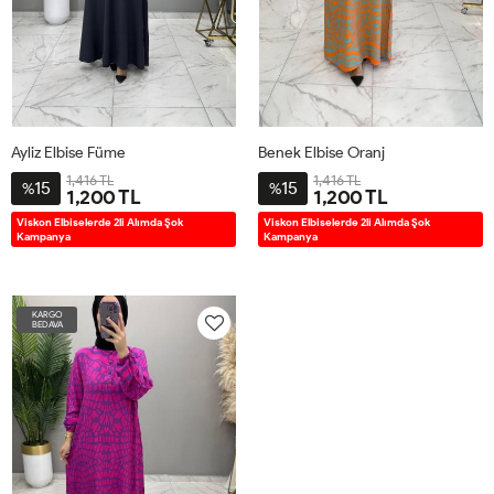
Ayliz Elbise Füme
Benek Elbise Oranj
1,416 TL
1,416 TL
15
15
%
%
1,200 TL
1,200 TL
1BD38-
2BD42-
3BD46-
4BD50-
5BD54-
38-
46-
42-
50-
Viskon Elbiselerde 2li Alımda Şok
Viskon Elbiselerde 2li Alımda Şok
Kampanya
Kampanya
40
44
48
52
56
40
48
44
52
KARGO
BEDAVA