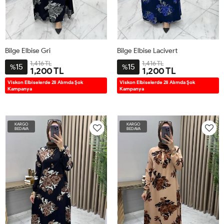
Bilge Elbise Gri
Bilge Elbise Lacivert
1,416 TL
1,416 TL
15
15
%
%
1,200 TL
1,200 TL
2BD38-
3BD42-
4BD46-
5BD50-
2BD38-
3BD42-
4BD46-
5BD50-
Viskon Elbiselerde 2li Alımda Şok
Viskon Elbiselerde 2li Alımda Şok
Kampanya
Kampanya
40
44
48
52
40
44
48
52
KARGO
KARGO
BEDAVA
BEDAVA