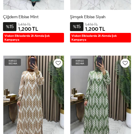
Çiğdem Elbise Mint
Şimşek Elbise Siyah
1,416 TL
1,416 TL
15
15
%
%
1,200 TL
1,200 TL
1BD40-
2BD44-
3BD48-
4BD52-
2BD42-
3BD46-
4BD50-
5BD54-
Viskon Elbiselerde 2li Alımda Şok
Viskon Elbiselerde 2li Alımda Şok
Kampanya
Kampanya
42
46
50
54
44
48
52
56
KARGO
KARGO
BEDAVA
BEDAVA