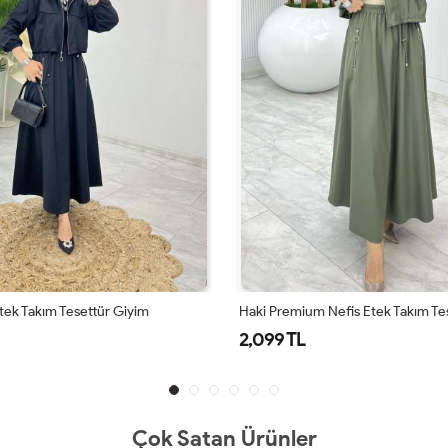
 Nefis Etek Takım Tesettür Giyim
Siyah Didem Takım Tesettür Giyim
1,899 TL
Çok Satan Ürünler