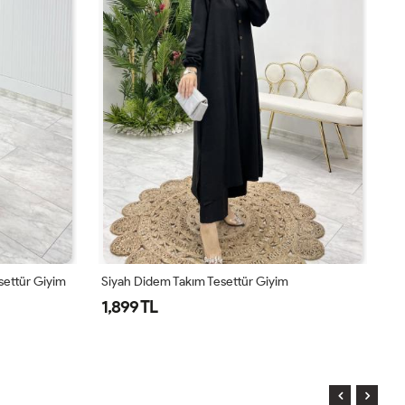
Kahve Didem Takım Tesettür Giyim
Pe
1,899 TL
2