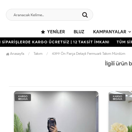
YENILER
BLUZ
KAMPANYALAR
İPARİŞLERDE KARGO ÜCRETSİZ | 12 TAKSİT İMKANI
TÜM SİPA
Anasayfa
Takım
4399 Ön Parça Detaylı Fermuarlı Takım Mürdüm
İlgili ürün
KARGO
KARGO
BEDAVA
BEDAVA