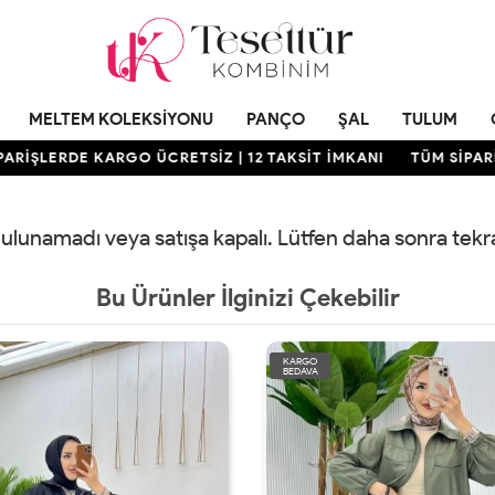
MELTEM KOLEKSIYONU
PANÇO
ŞAL
TULUM
RİŞLERDE KARGO ÜCRETSİZ | 12 TAKSİT İMKANI
TÜM SİPARİŞ
 bulunamadı veya satışa kapalı. Lütfen daha sonra tek
Bu Ürünler İlginizi Çekebilir
KARGO
BEDAVA