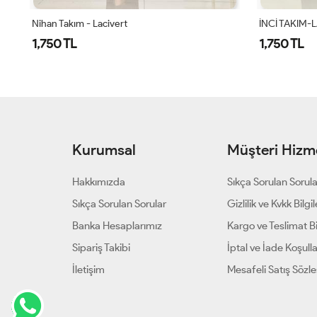
İNCİ TAKIM-LACİVERT
İNCİ TAKIM-
1,750 TL
1,750 TL
Kurumsal
Müşteri Hizme
Hakkımızda
Sıkça Sorulan Sorul
Sıkça Sorulan Sorular
Gizlilik ve Kvkk Bilgil
Banka Hesaplarımız
Kargo ve Teslimat Bil
Sipariş Takibi
İptal ve İade Koşulla
İletişim
Mesafeli Satış Sözl