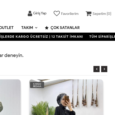
Giriş Yap
Favorilerim
Sepetim [
0
]
OUTLET
TAKIM
ÇOK SATANLAR
LERDE KARGO ÜCRETSİZ | 12 TAKSİT İMKANI
TÜM SİPARİŞLER
rar deneyin.
KARGO
BEDAVA