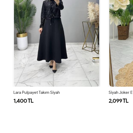
Siyah Joker Etek Takım Tesettür Giyim
Haki Premium
2,099 TL
2,099 TL