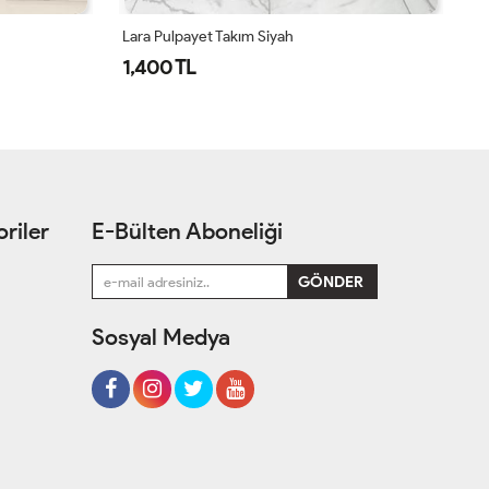
İNCİ TAKIM-KAHVERENGİ
Do
1,750 TL
2
riler
E-Bülten Aboneliği
Sosyal Medya