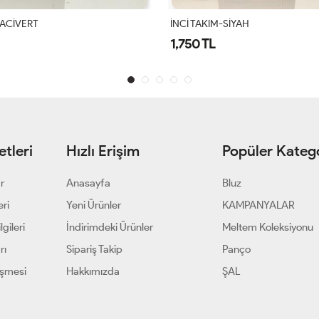
SİYAH
Lara Pulpayet Takım Siyah
1,400 TL
tleri
Hızlı Erişim
Popüler Katego
ar
Anasayfa
Bluz
eri
Yeni Ürünler
KAMPANYALAR
gileri
İndirimdeki Ürünler
Meltem Koleksiyonu
rı
Sipariş Takip
Panço
eşmesi
Hakkımızda
ŞAL