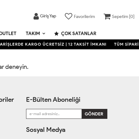
Giriş Yap
Favorilerim
Sepetim [
0
]
OUTLET
TAKIM
ÇOK SATANLAR
ARİŞLERDE KARGO ÜCRETSİZ | 12 TAKSİT İMKANI
TÜM SİPARİ
rar deneyin.
riler
E-Bülten Aboneliği
Sosyal Medya