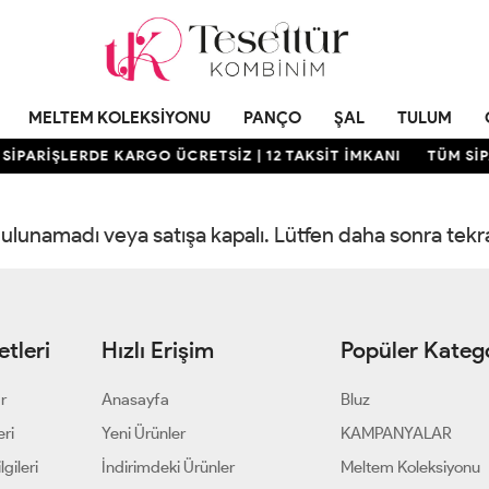
MELTEM KOLEKSIYONU
PANÇO
ŞAL
TULUM
SİPARİŞLERDE KARGO ÜCRETSİZ | 12 TAKSİT İMKANI
TÜM SİP
 bulunamadı veya satışa kapalı. Lütfen daha sonra tek
tleri
Hızlı Erişim
Popüler Katego
ar
Anasayfa
Bluz
eri
Yeni Ürünler
KAMPANYALAR
gileri
İndirimdeki Ürünler
Meltem Koleksiyonu