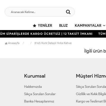
YENILER
BLUZ
KAMPANYALAR
ÜM SİPARİŞLERDE KARGO ÜCRETSİZ | 12 TAKSİT İMKANI
TÜM 
Anasayfa
8165 Kürk Detaylı Hırka Kahve
İlgili ürün
Kurumsal
Müşteri Hizme
Hakkımızda
Sıkça Sorulan Sorul
Sıkça Sorulan Sorular
Gizlilik ve Kvkk Bilgil
Banka Hesaplarımız
Kargo ve Teslimat Bil