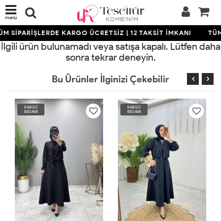
menü
M SİPARİŞLERDE KARGO ÜCRETSİZ | 12 TAKSİT İMKANI
TÜM
İlgili ürün bulunamadı veya satışa kapalı. Lütfen daha
sonra tekrar deneyin.
Bu Ürünler İlginizi Çekebilir
KARGO
KARGO
BEDAVA
BEDAVA