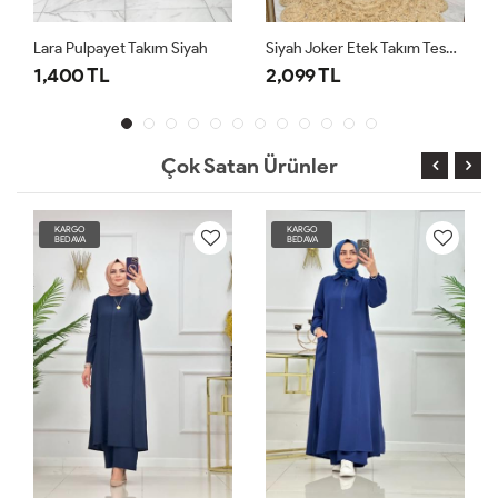
yet Takım Siyah
Siyah Joker Etek Takım Tesettür Giyim
L
2,099 TL
2,099 TL
Çok Satan Ürünler
KARGO
KARGO
BEDAVA
BEDAVA