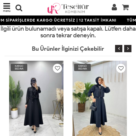
menü
M SİPARİŞLERDE KARGO ÜCRETSİZ | 12 TAKSİT İMKANI
TÜM 
İlgili ürün bulunamadı veya satışa kapalı. Lütfen daha
sonra tekrar deneyin.
Bu Ürünler İlginizi Çekebilir
KARGO
KARGO
KA
BEDAVA
BEDAVA
BE