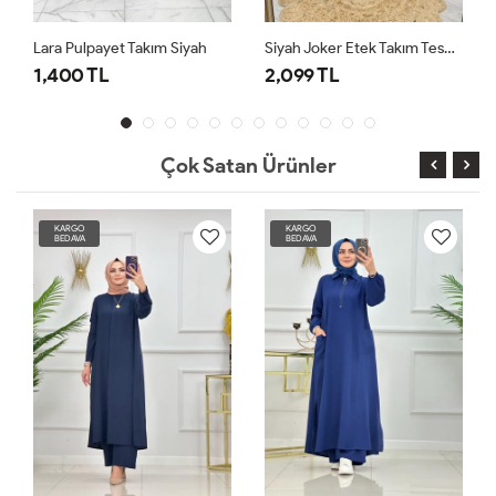
Lara Pulpayet Takım Siyah
Siyah Joker Etek Takım Tesettür Giyim
1,400 TL
2,099 TL
2,0
Çok Satan Ürünler
KARGO
KARGO
BEDAVA
BEDAVA