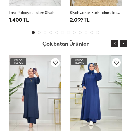
Lara Pulpayet Takım Siyah
Siyah Joker Etek Takım Tesettür Giyim
1,400 TL
2,099 TL
2,0
Çok Satan Ürünler
KARGO
KARGO
BEDAVA
BEDAVA