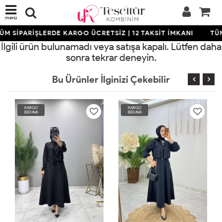
menü
ÜM SİPARİŞLERDE KARGO ÜCRETSİZ | 12 TAKSİT İMKANI
TÜM
İlgili ürün bulunamadı veya satışa kapalı. Lütfen daha
sonra tekrar deneyin.
Bu Ürünler İlginizi Çekebilir
KARGO
KARGO
KA
BEDAVA
BEDAVA
BE