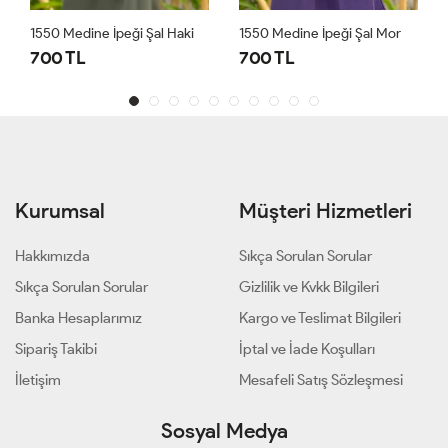
1550 Medine İpeği Şal Haki
1550 Medine İpeği Şal Mor
1
700 TL
700 TL
7
Kurumsal
Müşteri Hizmetleri
Hakkımızda
Sıkça Sorulan Sorular
Sıkça Sorulan Sorular
Gizlilik ve Kvkk Bilgileri
Banka Hesaplarımız
Kargo ve Teslimat Bilgileri
Sipariş Takibi
İptal ve İade Koşulları
İletişim
Mesafeli Satış Sözleşmesi
Sosyal Medya