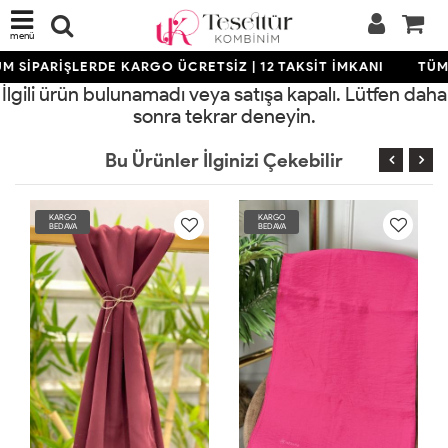
menü
M SİPARİŞLERDE KARGO ÜCRETSİZ | 12 TAKSİT İMKANI
TÜM 
İlgili ürün bulunamadı veya satışa kapalı. Lütfen daha
sonra tekrar deneyin.
Bu Ürünler İlginizi Çekebilir
KARGO
KARGO
BEDAVA
BEDAVA