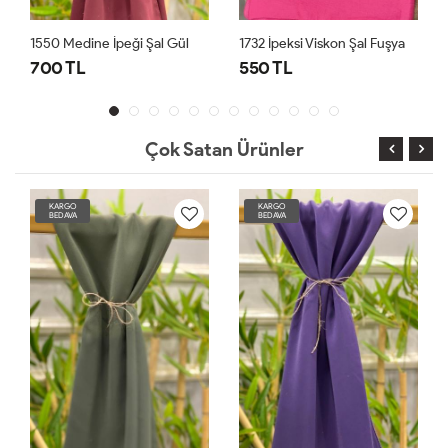
ne İpeği Şal Gül
1732 İpeksi Viskon Şal Fuşya
1550 Medine İp
550 TL
700 TL
Çok Satan Ürünler
KARGO
KARGO
BEDAVA
BEDAVA