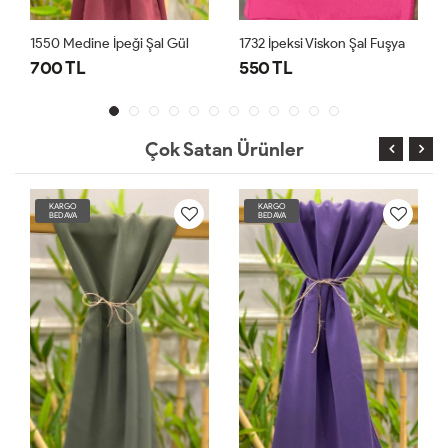
 Medine İpeği Şal Gül
1732 İpeksi Viskon Şal Fuşya
1550 Medi
 TL
550 TL
700 TL
Çok Satan Ürünler
KARGO
KARGO
BEDAVA
BEDAVA