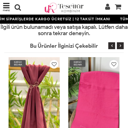
menü
M SİPARİŞLERDE KARGO ÜCRETSİZ | 12 TAKSİT İMKANI
TÜM 
İlgili ürün bulunamadı veya satışa kapalı. Lütfen daha
sonra tekrar deneyin.
Bu Ürünler İlginizi Çekebilir
RGO
KARGO
KARGO
DAVA
BEDAVA
BEDAVA