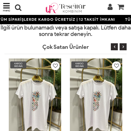
menü
ÜM SİPARİŞLERDE KARGO ÜCRETSİZ | 12 TAKSİT İMKANI
TÜ
İlgili ürün bulunamadı veya satışa kapalı. Lütfen daha
sonra tekrar deneyin.
Çok Satan Ürünler
KARGO
KARGO
BEDAVA
BEDAVA