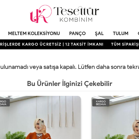
MELTEM KOLEKSIYONU
PANÇO
ŞAL
TULUM
ŞLERDE KARGO ÜCRETSİZ | 12 TAKSİT İMKANI
TÜM SİPARİŞLE
 bulunamadı veya satışa kapalı. Lütfen daha sonra tek
Bu Ürünler İlginizi Çekebilir
KARGO
BEDAVA