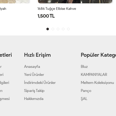
lbise Kahve
Azra Elbise -Lacivert
1,300 TL
tleri
Hızlı Erişim
Popüler Katego
ar
Anasayfa
Bluz
eri
Yeni Ürünler
KAMPANYALAR
gileri
İndirimdeki Ürünler
Meltem Koleksiyonu
rı
Sipariş Takip
Panço
eşmesi
Hakkımızda
ŞAL