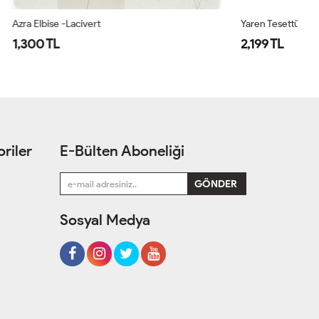
Yaren Tesettür Elbise Lacivert Lacivert
Az
2,199 TL
1
riler
E-Bülten Aboneliği
Sosyal Medya