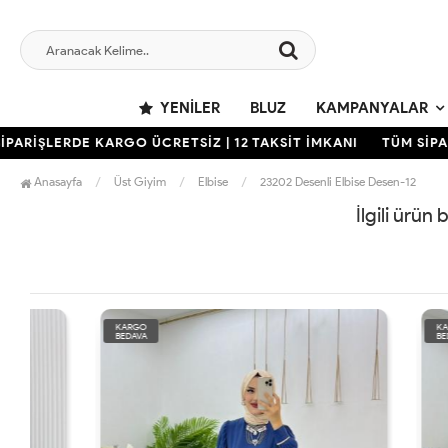
YENILER
BLUZ
KAMPANYALAR
ARİŞLERDE KARGO ÜCRETSİZ | 12 TAKSİT İMKANI
TÜM SİPARİ
Anasayfa
Üst Giyim
Elbise
23202 Desenli Elbise Desen-12
İlgili ürün
KARGO
KARGO
BEDAVA
BEDAVA