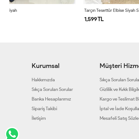
Tarçın Tesettür Elbise Siyah Siyah
1686 Tuğçe E
1,599 TL
1,500 TL
Kurumsal
Müşteri Hizme
Hakkımızda
Sıkça Sorulan Sorul
Sıkça Sorulan Sorular
Gizlilik ve Kvkk Bilgil
Banka Hesaplarımız
Kargo ve Teslimat Bil
Sipariş Takibi
İptal ve İade Koşulla
İletişim
Mesafeli Satış Sözl