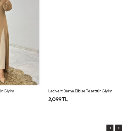
Lacivert Berna Elbise Tesettür Giyim
Ya
2,099 TL
2