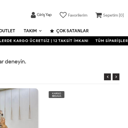
Giriş Yap
Favorilerim
Sepetim [
0
]
OUTLET
TAKIM
ÇOK SATANLAR
RDE KARGO ÜCRETSİZ | 12 TAKSİT İMKANI
TÜM SİPARİŞLERDE
rar deneyin.
KARGO
BEDAVA