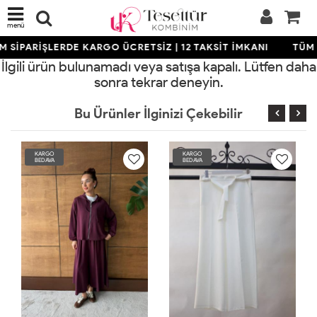
menü
 SİPARİŞLERDE KARGO ÜCRETSİZ | 12 TAKSİT İMKANI
TÜM 
İlgili ürün bulunamadı veya satışa kapalı. Lütfen daha
sonra tekrar deneyin.
Bu Ürünler İlginizi Çekebilir
KARGO
KARGO
BEDAVA
BEDAVA