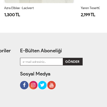
Yaren Tesettür Elbise Lacivert Lacivert
Az
2,199 TL
1
riler
E-Bülten Aboneliği
Sosyal Medya