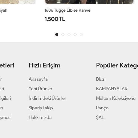
lbise Kahve
Azra Elbise -Lacivert
1,300 TL
tleri
Hızlı Erişim
Popüler Katego
ar
Anasayfa
Bluz
eri
Yeni Ürünler
KAMPANYALAR
gileri
İndirimdeki Ürünler
Meltem Koleksiyonu
rı
Sipariş Takip
Panço
eşmesi
Hakkımızda
ŞAL