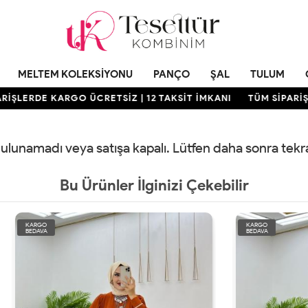
MELTEM KOLEKSIYONU
PANÇO
ŞAL
TULUM
ŞLERDE KARGO ÜCRETSİZ | 12 TAKSİT İMKANI
TÜM SİPARİŞLE
 bulunamadı veya satışa kapalı. Lütfen daha sonra tek
Bu Ürünler İlginizi Çekebilir
KARGO
BEDAVA