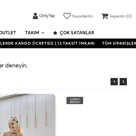
Giriş Yap
Favorilerim
Sepetim [
0
]
OUTLET
TAKIM
ÇOK SATANLAR
RDE KARGO ÜCRETSİZ | 12 TAKSİT İMKANI
TÜM SİPARİŞLERDE
rar deneyin.
KARGO
BEDAVA