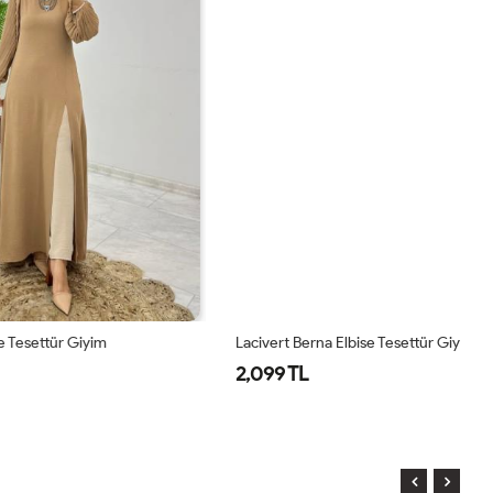
Lacivert Berna Elbise Tesettür Giyim
Ya
2,099 TL
2