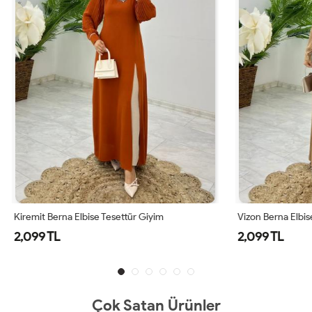
 Elbise Tesettür Giyim
Vizon Berna Elbise Tesettür Giyim
2,099 TL
Çok Satan Ürünler