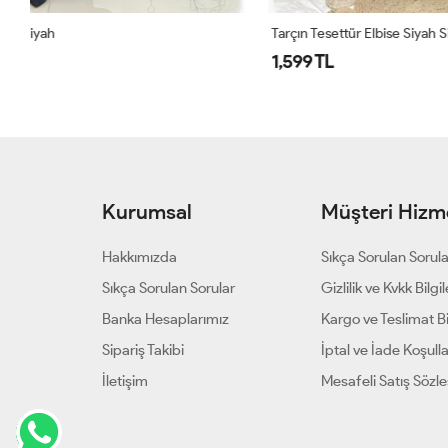
Tarçın Tesettür Elbise Siyah Siyah
1686 Tuğçe E
1,599 TL
1,500 TL
Kurumsal
Müşteri Hizme
Hakkımızda
Sıkça Sorulan Sorul
Sıkça Sorulan Sorular
Gizlilik ve Kvkk Bilgil
Banka Hesaplarımız
Kargo ve Teslimat Bil
Sipariş Takibi
İptal ve İade Koşulla
İletişim
Mesafeli Satış Sözl