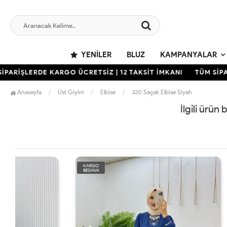
YENILER
BLUZ
KAMPANYALAR
ARİŞLERDE KARGO ÜCRETSİZ | 12 TAKSİT İMKANI
TÜM SİPARİ
Anasayfa
Üst Giyim
Elbise
320 Saçak Elbise Siyah
İlgili ürün
KARGO
KARGO
BEDAVA
BEDAVA