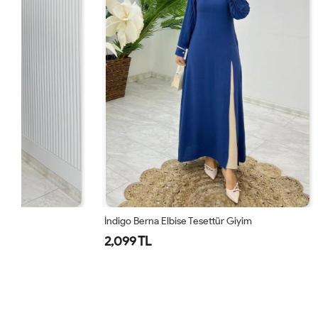
İndigo Berna Elbise Tesettür Giyim
Kiremit Berna
2,099 TL
2,099 TL