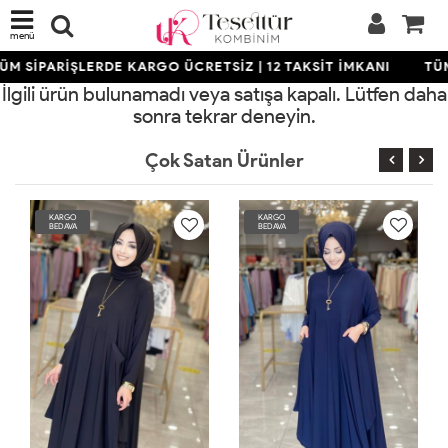
menü
ÜM SİPARİŞLERDE KARGO ÜCRETSİZ | 12 TAKSİT İMKANI
TÜM
İlgili ürün bulunamadı veya satışa kapalı. Lütfen daha
sonra tekrar deneyin.
Çok Satan Ürünler
KARGO
KARGO
BEDAVA
BEDAVA