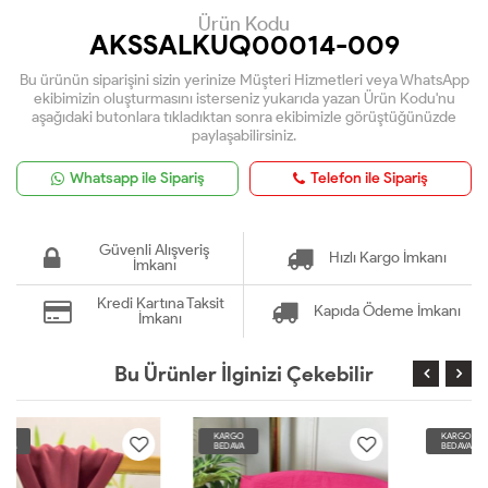
Ürün Kodu
AKSSALKUQ00014-009
Bu ürünün siparişini sizin yerinize Müşteri Hizmetleri veya WhatsApp
ekibimizin oluşturmasını isterseniz yukarıda yazan Ürün Kodu'nu
aşağıdaki butonlara tıkladıktan sonra ekibimizle görüştüğünüzde
paylaşabilirsiniz.
Whatsapp ile Sipariş
Telefon ile Sipariş
Güvenli Alışveriş
Hızlı Kargo İmkanı
İmkanı
Kredi Kartına Taksit
Kapıda Ödeme İmkanı
İmkanı
Bu Ürünler İlginizi Çekebilir
KARGO
KARGO
BEDAVA
BEDAVA