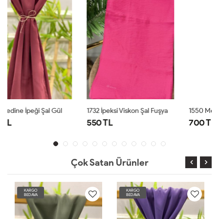
1732 İpeksi Viskon Şal Fuşya
1550 Medine İpeği Şal İndigo
550 TL
700 TL
Çok Satan Ürünler
KARGO
KARGO
BEDAVA
BEDAVA