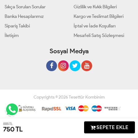
Sıkça Sorulan Sorular
Gizlilik ve Kvkk Bilgileri
Banka Hesaplarımız
Kargo ve Teslimat Bilgileri
Sipariş Takibi
İptal ve İade Koşulları
İletişim
Mesafeli Satış Sözleşmesi
Sosyal Medya
Copyrights © 2026 Tesettür Kombinim
Geliştir - powered by innovation
885 TL
SEPETE EKLE
750
TL
Anasayfa
Üye Girişi
Sepetim
Sipariş Takibi
İletişim