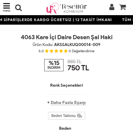
menü
 SİPARİŞLERDE KARGO ÜCRETSİZ | 12 TAKSİT İMKANI
TÜM S
KARGO
BEDAVA
4063 Kare İçi Daire Desen Şal Haki
Ürün Kodu:
AKSSALKUQ00014-009
5.0
0
Değerlendirme
885 TL
%15
750
TL
İNDİRİM
Renk Seçenekleri
+
Daha Fazla Eşarp
Beden Tablosu
Beden