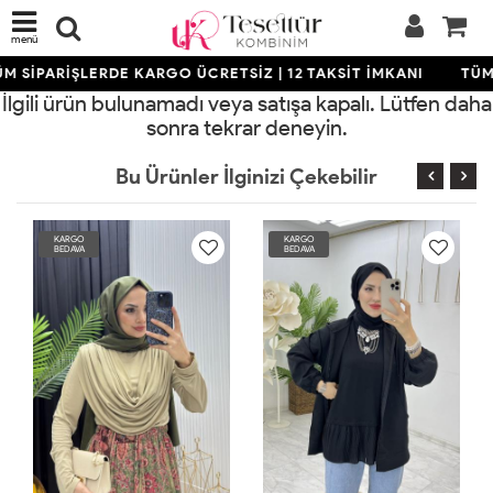
menü
M SİPARİŞLERDE KARGO ÜCRETSİZ | 12 TAKSİT İMKANI
TÜM 
İlgili ürün bulunamadı veya satışa kapalı. Lütfen daha
sonra tekrar deneyin.
Bu Ürünler İlginizi Çekebilir
KARGO
KARGO
BEDAVA
BEDAVA