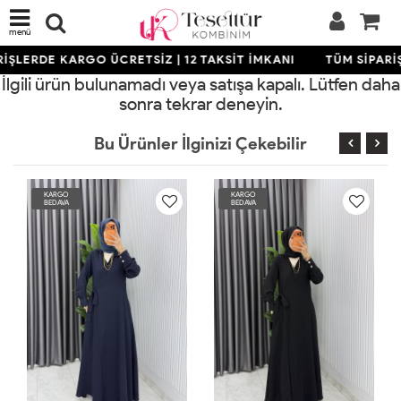
menü
İŞLERDE KARGO ÜCRETSİZ | 12 TAKSİT İMKANI
TÜM SİPARİŞ
İlgili ürün bulunamadı veya satışa kapalı. Lütfen daha
sonra tekrar deneyin.
Bu Ürünler İlginizi Çekebilir
KARGO
KARGO
BEDAVA
BEDAVA