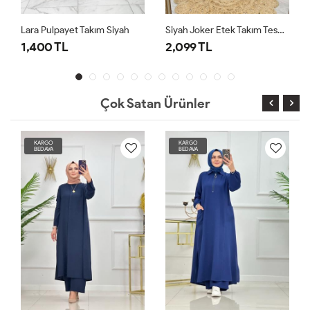
yet Takım Siyah
Siyah Joker Etek Takım Tesettür Giyim
L
2,099 TL
2,099 TL
Çok Satan Ürünler
KARGO
KARGO
BEDAVA
BEDAVA