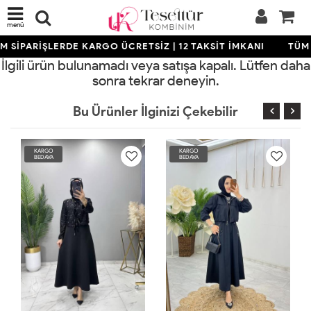
menü
 SİPARİŞLERDE KARGO ÜCRETSİZ | 12 TAKSİT İMKANI
TÜM 
İlgili ürün bulunamadı veya satışa kapalı. Lütfen daha
sonra tekrar deneyin.
Bu Ürünler İlginizi Çekebilir
KARGO
KARGO
BEDAVA
BEDAVA