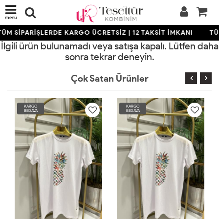
menü
TÜM SİPARİŞLERDE KARGO ÜCRETSİZ | 12 TAKSİT İMKANI
TÜ
İlgili ürün bulunamadı veya satışa kapalı. Lütfen daha
sonra tekrar deneyin.
Çok Satan Ürünler
KARGO
KARGO
BEDAVA
BEDAVA