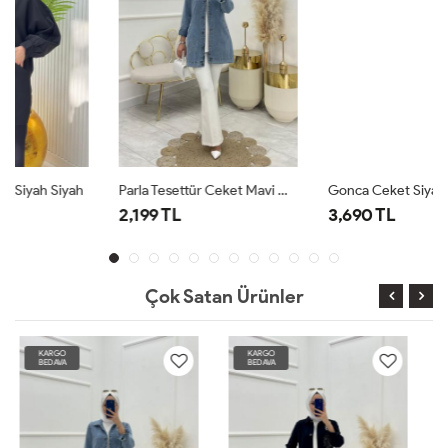
Parla Tesettür Ceket Mavi Mavi
Gonca Ceket Siyah
2,199 TL
3,690 TL
Çok Satan Ürünler
KARGO
KARGO
BEDAVA
BEDAVA