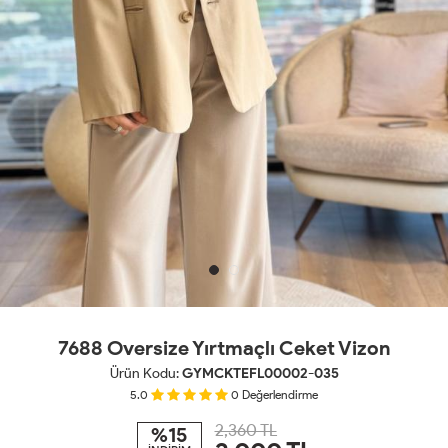
7688 Oversize Yırtmaçlı Ceket Vizon
Ürün Kodu:
GYMCKTEFL00002-035
5.0
0
Değerlendirme
2,360 TL
%15