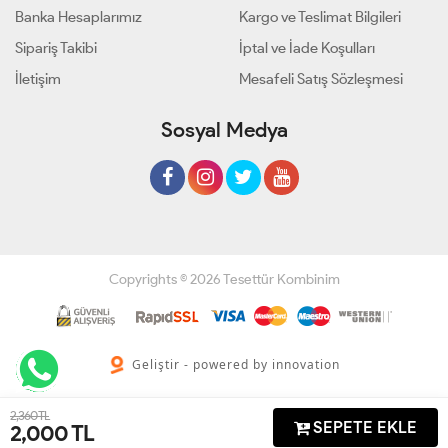
Banka Hesaplarımız
Kargo ve Teslimat Bilgileri
Sipariş Takibi
İptal ve İade Koşulları
İletişim
Mesafeli Satış Sözleşmesi
Sosyal Medya
Copyrights © 2026 Tesettür Kombinim
Geliştir - powered by innovation
2,360 TL
SEPETE EKLE
2,000
TL
Anasayfa
Üye Girişi
Sepetim
Sipariş Takibi
İletişim