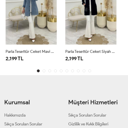
Parla Tesettür Ceket Siyah Siyah
SÜET BLAZER CEKET Taba
2,199 TL
1,500 TL
Kurumsal
Müşteri Hizmetleri
Hakkımızda
Sıkça Sorulan Sorular
Sıkça Sorulan Sorular
Gizlilik ve Kvkk Bilgileri