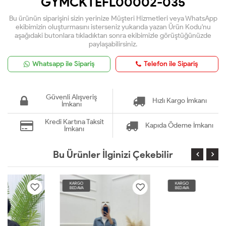
GYMCKTEFL00002-035
Bu ürünün siparişini sizin yerinize Müşteri Hizmetleri veya WhatsApp
ekibimizin oluşturmasını isterseniz yukarıda yazan Ürün Kodu'nu
aşağıdaki butonlara tıkladıktan sonra ekibimizle görüştüğünüzde
paylaşabilirsiniz.
Whatsapp ile Sipariş
Telefon ile Sipariş
Güvenli Alışveriş
Hızlı Kargo İmkanı
İmkanı
Kredi Kartına Taksit
Kapıda Ödeme İmkanı
İmkanı
Bu Ürünler İlginizi Çekebilir
KARGO
KARGO
BEDAVA
BEDAVA