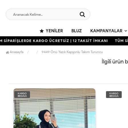
YENILER
BLUZ
KAMPANYALAR
 SİPARİŞLERDE KARGO ÜCRETSİZ | 12 TAKSİT İMKANI
TÜM Sİ
Anasayfa
9449 Önü Yazılı Kapşonlu Takım Turuncu
İlgili ürün
KARGO
KARGO
BEDAVA
BEDAVA