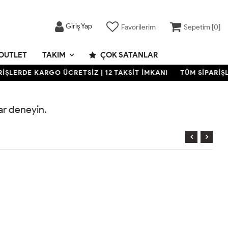
Giriş Yap
Favorilerim
Sepetim [
0
]
OUTLET
TAKIM
ÇOK SATANLAR
İŞLERDE KARGO ÜCRETSİZ | 12 TAKSİT İMKANI
TÜM SİPARİŞL
rar deneyin.