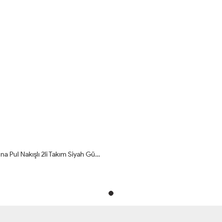
02-1473 Boyuna Pul Nakışlı 2li Takım Siyah Gümüş