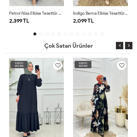
Petrol Nisa Elbise Tesettür Giyim
İndigo Berna Elbise Tesettür Giyim
2,099 TL
2,099 TL
Çok Satan Ürünler
RGO
KARGO
KARGO
DAVA
BEDAVA
BEDAVA