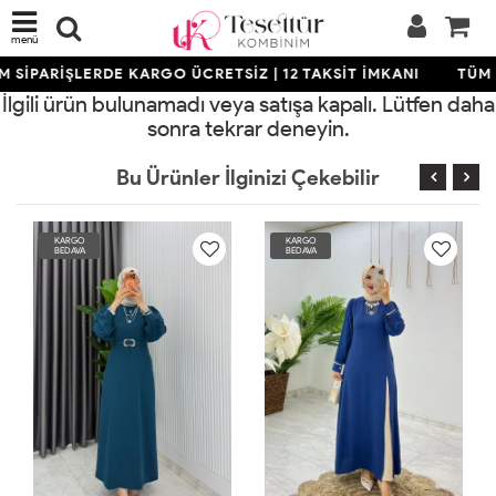
menü
 SİPARİŞLERDE KARGO ÜCRETSİZ | 12 TAKSİT İMKANI
TÜM S
İlgili ürün bulunamadı veya satışa kapalı. Lütfen daha
sonra tekrar deneyin.
Bu Ürünler İlginizi Çekebilir
KARGO
KARGO
BEDAVA
BEDAVA