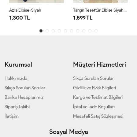
Elbise-Siyah
Tarçın Tesettür Elbise Siyah Siyah
1686 Tuğç
00 TL
1,599 TL
1,500 T
Kurumsal
Müşteri Hizmetleri
Hakkımızda
Sıkça Sorulan Sorular
Sıkça Sorulan Sorular
Gizlilik ve Kvkk Bilgileri
Banka Hesaplarımız
Kargo ve Teslimat Bilgileri
Sipariş Takibi
İptal ve İade Koşulları
İletişim
Mesafeli Satış Sözleşmesi
Sosyal Medya