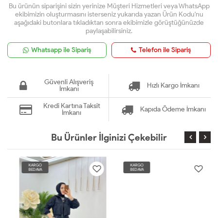
Bu ürünün siparişini sizin yerinize Müşteri Hizmetleri veya WhatsApp
ekibimizin oluşturmasını isterseniz yukarıda yazan Ürün Kodu'nu
aşağıdaki butonlara tıkladıktan sonra ekibimizle görüştüğünüzde
paylaşabilirsiniz.
Whatsapp ile Sipariş
Telefon ile Sipariş
Güvenli Alışveriş
Hızlı Kargo İmkanı
İmkanı
Kredi Kartına Taksit
Kapıda Ödeme İmkanı
İmkanı
Bu Ürünler İlginizi Çekebilir
KARGO
KARGO
BEDAVA
BEDAVA