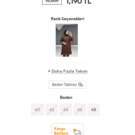
1,190
TL
İNDİRİM
Renk Seçenekleri
+
Daha Fazla Takım
Beden Tablosu
Beden
40
42
44
46
48