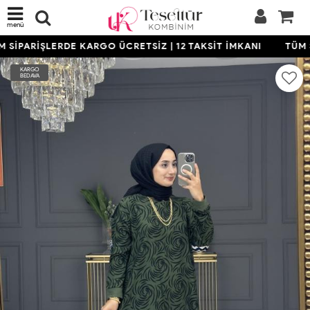
menü
SİPARİŞLERDE KARGO ÜCRETSİZ | 12 TAKSİT İMKANI
TÜM S
KARGO
BEDAVA