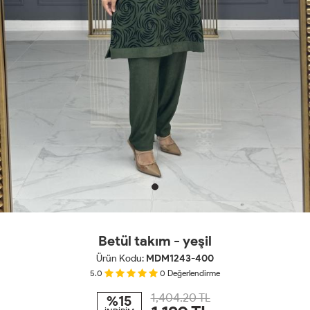
Betül takım - yeşil
Ürün Kodu:
MDM1243-400
5.0
0
Değerlendirme
1,404.20 TL
%15