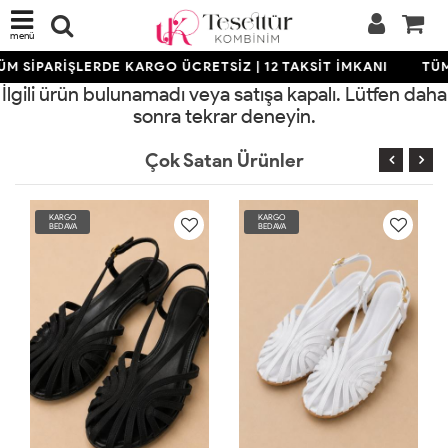
menü
ÜM SİPARİŞLERDE KARGO ÜCRETSİZ | 12 TAKSİT İMKANI
TÜM
İlgili ürün bulunamadı veya satışa kapalı. Lütfen daha
sonra tekrar deneyin.
Çok Satan Ürünler
KARGO
KARGO
BEDAVA
BEDAVA