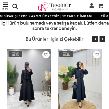
menü
 SİPARİŞLERDE KARGO ÜCRETSİZ | 12 TAKSİT İMKANI
TÜM 
İlgili ürün bulunamadı veya satışa kapalı. Lütfen daha
sonra tekrar deneyin.
Bu Ürünler İlginizi Çekebilir
KARGO
KARGO
BEDAVA
BEDAVA