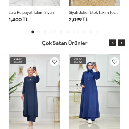
Siyah Joker Etek Takım Tesettür Giyim
Haki Premium Nefis Etek Takım Tesettür Giyim
2,099 TL
2,099 TL
Çok Satan Ürünler
KARGO
KARGO
BEDAVA
BEDAVA