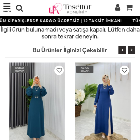
menü
ÜM SİPARİŞLERDE KARGO ÜCRETSİZ | 12 TAKSİT İMKANI
TÜM
İlgili ürün bulunamadı veya satışa kapalı. Lütfen daha
sonra tekrar deneyin.
Bu Ürünler İlginizi Çekebilir
KARGO
KARGO
BEDAVA
BEDAVA