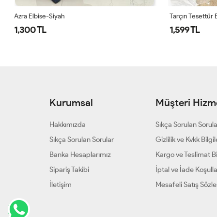
Tarçın Tesettür Elbise Siyah Siyah
1686 Tuğçe E
1,599 TL
1,500 TL
Kurumsal
Müşteri Hizme
Hakkımızda
Sıkça Sorulan Sorul
Sıkça Sorulan Sorular
Gizlilik ve Kvkk Bilgil
Banka Hesaplarımız
Kargo ve Teslimat Bil
Sipariş Takibi
İptal ve İade Koşulla
İletişim
Mesafeli Satış Sözl