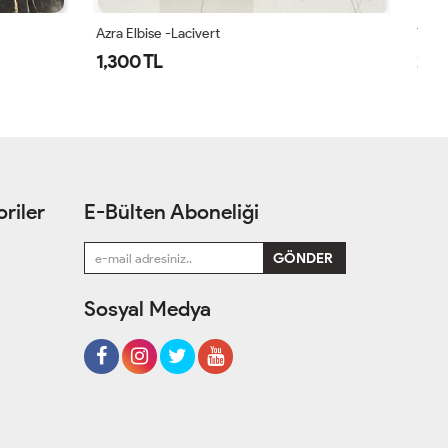
Yaren Tesettür Elbise Lacivert Lacivert
Az
2,199 TL
1
riler
E-Bülten Aboneliği
Sosyal Medya