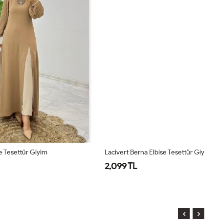
Lacivert Berna Elbise Tesettür Giyim
Ya
2,099 TL
2