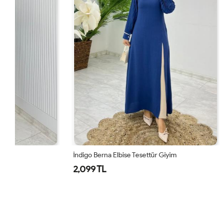
İndigo Berna Elbise Tesettür Giyim
Kiremit Berna
2,099 TL
2,099 TL