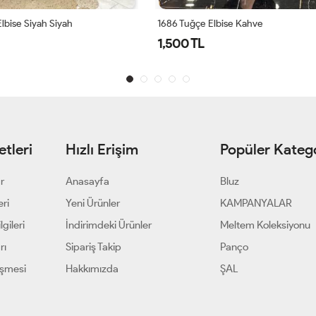
lbise Kahve
Azra Elbise -Lacivert
1,300 TL
tleri
Hızlı Erişim
Popüler Katego
ar
Anasayfa
Bluz
eri
Yeni Ürünler
KAMPANYALAR
gileri
İndirimdeki Ürünler
Meltem Koleksiyonu
rı
Sipariş Takip
Panço
eşmesi
Hakkımızda
ŞAL