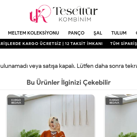
MELTEM KOLEKSIYONU
PANÇO
ŞAL
TULUM
ŞLERDE KARGO ÜCRETSİZ | 12 TAKSİT İMKANI
TÜM SİPARİŞLE
 bulunamadı veya satışa kapalı. Lütfen daha sonra tek
Bu Ürünler İlginizi Çekebilir
KARGO
BEDAVA