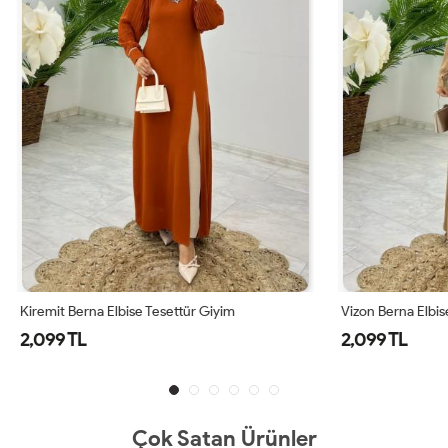
 Elbise Tesettür Giyim
Vizon Berna Elbise Tesettür Giyim
2,099 TL
Çok Satan Ürünler