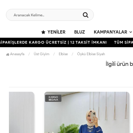
YENILER
BLUZ
KAMPANYALAR
ARİŞLERDE KARGO ÜCRETSİZ | 12 TAKSİT İMKANI
TÜM SİPARİ
Anasayfa
Üst Giyim
Elbise
Öykü Elbise Siyah
İlgili ürün
KARGO
KARGO
BEDAVA
BEDAVA