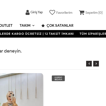
Giriş Yap
Favorilerim
Sepetim [
0
]
OUTLET
TAKIM
ÇOK SATANLAR
RDE KARGO ÜCRETSİZ | 12 TAKSİT İMKANI
TÜM SİPARİŞLERDE
rar deneyin.
KARGO
BEDAVA