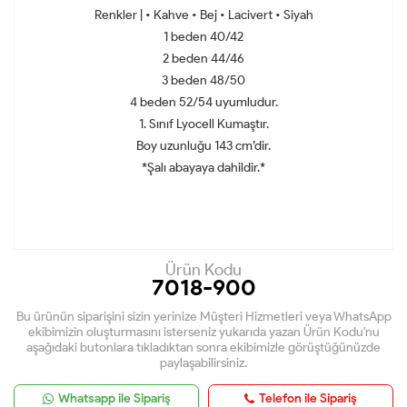
Renkler | • Kahve • Bej • Lacivert • Siyah
1 beden 40/42
2 beden 44/46
3 beden 48/50
4 beden 52/54 uyumludur.
1. Sınıf Lyocell Kumaştır.
Boy uzunluğu 143 cm’dir.
*Şalı abayaya dahildir.*
Ürün Kodu
7018-900
Bu ürünün siparişini sizin yerinize Müşteri Hizmetleri veya WhatsApp
ekibimizin oluşturmasını isterseniz yukarıda yazan Ürün Kodu'nu
aşağıdaki butonlara tıkladıktan sonra ekibimizle görüştüğünüzde
paylaşabilirsiniz.
Whatsapp ile Sipariş
Telefon ile Sipariş