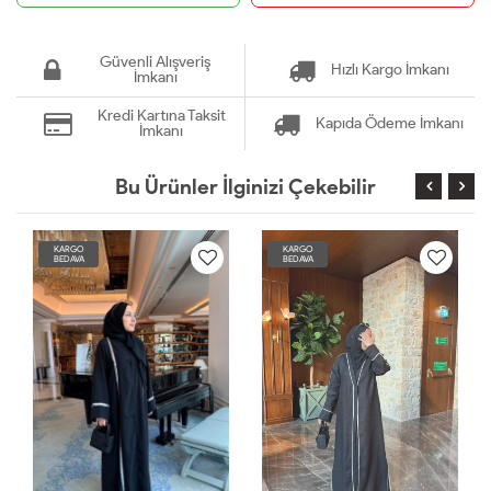
Güvenli Alışveriş
Hızlı Kargo İmkanı
İmkanı
Kredi Kartına Taksit
Kapıda Ödeme İmkanı
İmkanı
Bu Ürünler İlginizi Çekebilir
KARGO
KARGO
BEDAVA
BEDAVA