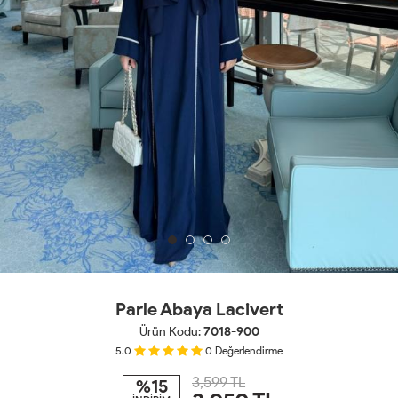
Parle Abaya Lacivert
Ürün Kodu:
7018-900
5.0
0
Değerlendirme
3,599 TL
%15