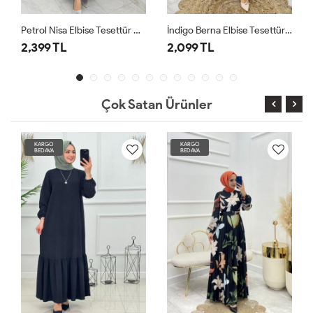
Petrol Nisa Elbise Tesettür Giyim
İndigo Berna Elbise Tesettür Giyim
99 TL
2,099 TL
2,099 T
Çok Satan Ürünler
KARGO
KARGO
BEDAVA
BEDAVA