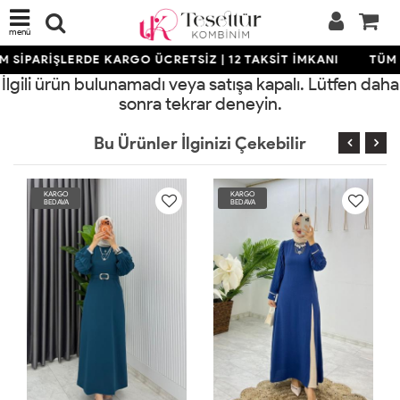
menü
 SİPARİŞLERDE KARGO ÜCRETSİZ | 12 TAKSİT İMKANI
TÜM 
İlgili ürün bulunamadı veya satışa kapalı. Lütfen daha
sonra tekrar deneyin.
Bu Ürünler İlginizi Çekebilir
RGO
KARGO
KARGO
DAVA
BEDAVA
BEDAVA