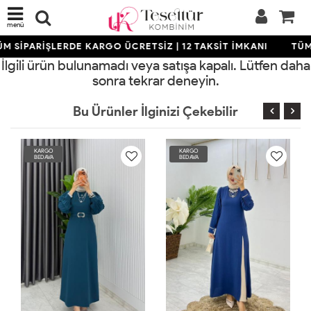
menü
M SİPARİŞLERDE KARGO ÜCRETSİZ | 12 TAKSİT İMKANI
TÜM 
İlgili ürün bulunamadı veya satışa kapalı. Lütfen daha
sonra tekrar deneyin.
Bu Ürünler İlginizi Çekebilir
KARGO
KARGO
BEDAVA
BEDAVA