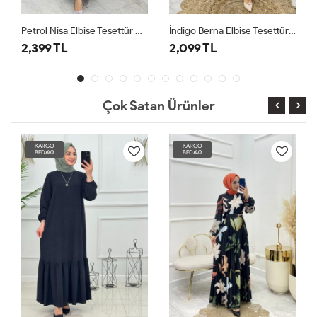
Petrol Nisa Elbise Tesettür Giyim
İndigo Berna Elbise Tesettür Giyim
2,399 TL
2,099 TL
2
Çok Satan Ürünler
KARGO
KARGO
BEDAVA
BEDAVA