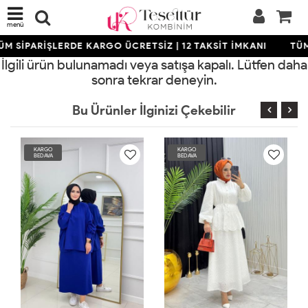
menü
M SİPARİŞLERDE KARGO ÜCRETSİZ | 12 TAKSİT İMKANI
TÜM
İlgili ürün bulunamadı veya satışa kapalı. Lütfen daha
sonra tekrar deneyin.
Bu Ürünler İlginizi Çekebilir
KARGO
KARGO
BEDAVA
BEDAVA