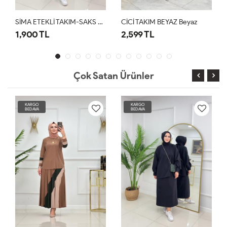
SİMA ETEKLİ TAKIM-SAKS MAVİ
CİCİ TAKIM BEYAZ Beyaz
C
1,900 TL
2,599 TL
2
Çok Satan Ürünler
KARGO
KARGO
BEDAVA
BEDAVA