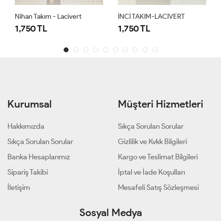
Nihan Takım - Lacivert
İNCİ TAKIM-LACİVERT
İNCİ
1,750 TL
1,750 TL
1,7
Kurumsal
Müşteri Hizmetleri
Hakkımızda
Sıkça Sorulan Sorular
Sıkça Sorulan Sorular
Gizlilik ve Kvkk Bilgileri
Banka Hesaplarımız
Kargo ve Teslimat Bilgileri
Sipariş Takibi
İptal ve İade Koşulları
İletişim
Mesafeli Satış Sözleşmesi
Sosyal Medya