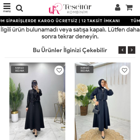
menü
M SİPARİŞLERDE KARGO ÜCRETSİZ | 12 TAKSİT İMKANI
TÜM 
İlgili ürün bulunamadı veya satışa kapalı. Lütfen daha
sonra tekrar deneyin.
Bu Ürünler İlginizi Çekebilir
KARGO
KARGO
BEDAVA
BEDAVA