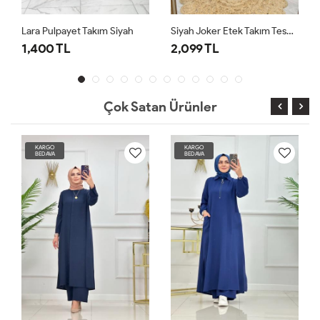
Takım Siyah
Siyah Joker Etek Takım Tesettür Giyim
2,099 TL
2,099 TL
Çok Satan Ürünler
KARGO
KARGO
KA
BEDAVA
BEDAVA
BE