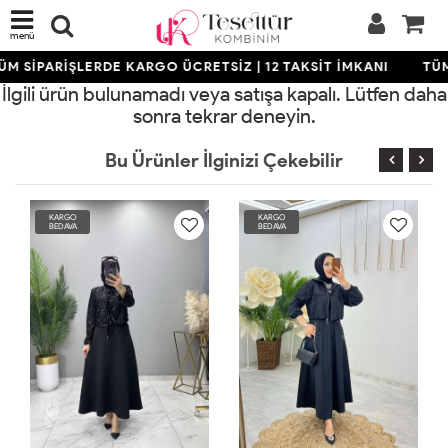
menü
M SİPARİŞLERDE KARGO ÜCRETSİZ | 12 TAKSİT İMKANI
TÜM
İlgili ürün bulunamadı veya satışa kapalı. Lütfen daha
sonra tekrar deneyin.
Bu Ürünler İlginizi Çekebilir
KARGO
KARGO
KA
BEDAVA
BEDAVA
BE