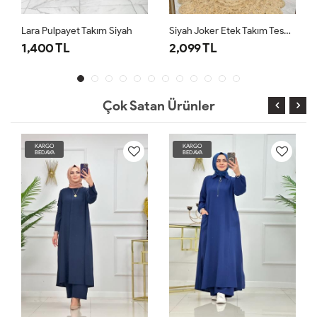
Lara Pulpayet Takım Siyah
Siyah Joker Etek Takım Tesettür Giyim
1,400 TL
2,099 TL
2,0
Çok Satan Ürünler
KARGO
KARGO
BEDAVA
BEDAVA