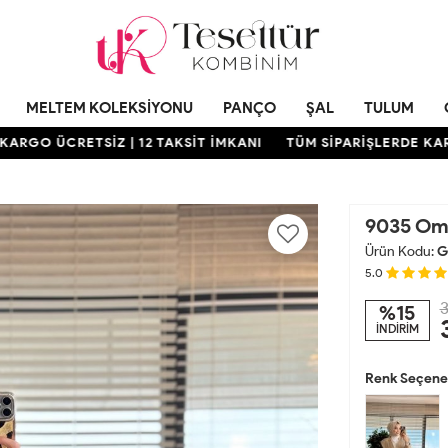
MELTEM KOLEKSIYONU
PANÇO
ŞAL
TULUM
GO ÜCRETSİZ | 12 TAKSİT İMKANI
TÜM SİPARİŞLERDE KARGO 
9035 Omu
Ürün Kodu:
G
5.0
3
%15
İNDİRİM
Renk Seçenek