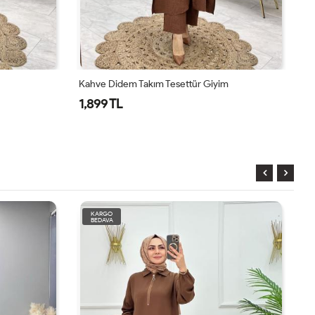
Kahve Didem Takım Tesettür Giyim
Pe
1,899 TL
2
KARGO
BEDAVA