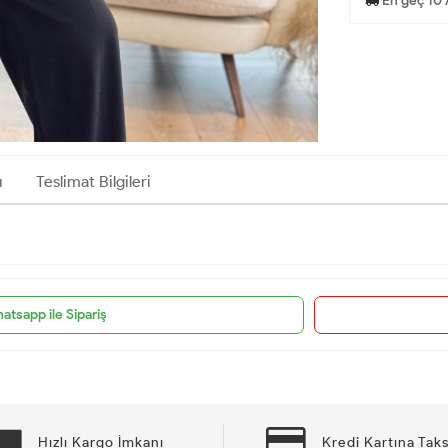
En geç 10 
ı
Teslimat Bilgileri
atsapp ile Sipariş
Hızlı Kargo İmkanı
Kredi Kartına Taks