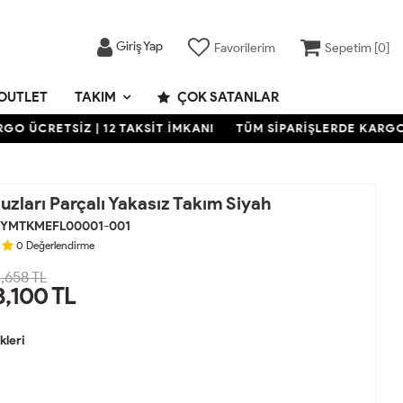
Giriş Yap
Favorilerim
Sepetim [
0
]
OUTLET
TAKIM
ÇOK SATANLAR
ÜCRETSİZ | 12 TAKSİT İMKANI
TÜM SİPARİŞLERDE KARGO ÜCR
zları Parçalı Yakasız Takım Siyah
YMTKMEFL00001-001
0
Değerlendirme
,658 TL
3,100
TL
leri