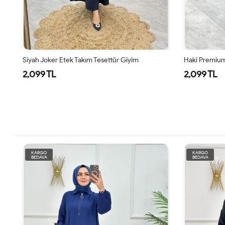
Siyah Joker Etek Takım Tesettür Giyim
Haki Premium
2,099 TL
2,099 TL
KARGO
KARGO
BEDAVA
BEDAVA