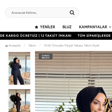
YENILER
BLUZ
KAMPANYALAR
KARGO ÜCRETSİZ | 12 TAKSİT İMKANI
TÜM SİPARİŞLERDE KAR
Anasayfa
Takım
9035 Omuzları Parçalı Yakasız Takım Siyah
KARGO
BEDAVA